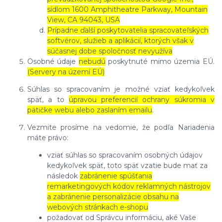
sídlom 1600 Amphitheatre Parkway, Mountain
View, CA 94043, USA
Prípadne ďalší poskytovatelia spracovateľských
softvérov, služieb a aplikácií, ktorých však v
súčasnej dobe spoločnosť nevyužíva
Osobné údaje
nebudú
poskytnuté mimo územia EÚ.
(Servery na území EÚ)
Súhlas so spracovaním je možné vziať kedykoľvek
späť, a to
úpravou preferencií ochrany súkromia v
pätičke webu alebo zaslaním emailu
.
Vezmite prosíme na vedomie, že podľa Nariadenia
máte právo:
vziať súhlas so spracovaním osobných údajov
kedykoľvek späť, toto späť vzatie bude mať za
následok
zabránenie spúšťania
remarketingových kódov reklamných nástrojov
a zabránenie personalizácie obsahu na
webových stránkach e-shopu
požadovať od Správcu informáciu, aké Vaše