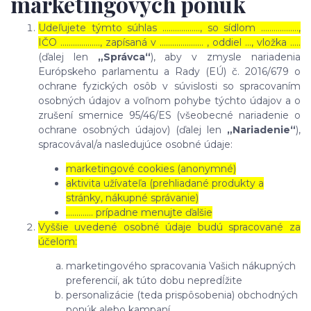
marketingových ponúk
Udeľujete týmto súhlas ……………..., so sídlom ………………,
IČO ………………., zapísaná v ………………… , oddiel …, vložka …..
(ďalej len
„Správca“
), aby v zmysle nariadenia
Európskeho parlamentu a Rady (EÚ) č. 2016/679 o
ochrane fyzických osôb v súvislosti so spracovaním
osobných údajov a voľnom pohybe týchto údajov a o
zrušení smernice 95/46/ES (všeobecné nariadenie o
ochrane osobných údajov) (ďalej len
„Nariadenie“
),
spracovával/a nasledujúce osobné údaje:
marketingové cookies (anonymné)
aktivita užívateľa (prehliadané produkty a
stránky, nákupné správanie)
…………. prípadne menujte ďalšie
Vyššie uvedené osobné údaje budú spracované za
účelom:
marketingového spracovania Vašich nákupných
preferencií, ak túto dobu nepredĺžite
personalizácie (teda prispôsobenia) obchodných
ponúk alebo kampaní