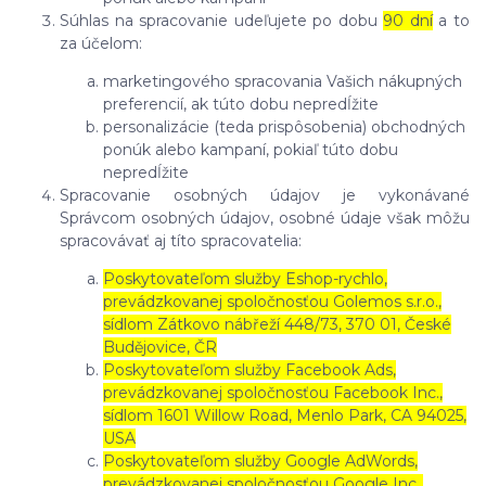
Súhlas na spracovanie udeľujete po dobu
90 dní
a to
za účelom:
marketingového spracovania Vašich nákupných
preferencií, ak túto dobu nepredĺžite
personalizácie (teda prispôsobenia) obchodných
ponúk alebo kampaní, pokiaľ túto dobu
nepredĺžite
Spracovanie osobných údajov je vykonávané
Správcom osobných údajov, osobné údaje však môžu
spracovávať aj títo spracovatelia:
Poskytovateľom služby Eshop-rychlo,
prevádzkovanej spoločnosťou Golemos s.r.o.,
sídlom Zátkovo nábřeží 448/73, 370 01, České
Budějovice, ČR
Poskytovateľom služby Facebook Ads,
prevádzkovanej spoločnosťou Facebook Inc.,
sídlom 1601 Willow Road, Menlo Park, CA 94025,
USA
Poskytovateľom služby Google AdWords,
prevádzkovanej spoločnosťou Google Inc.,