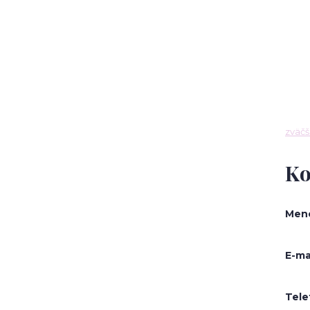
zväčš
Ko
Men
E-ma
Tele