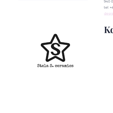
940 
tel: +
desi
Kd