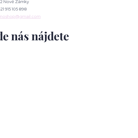
02 Nové Zámky
421 915 105 898
gnoshop@gmail.com
e nás nájdete