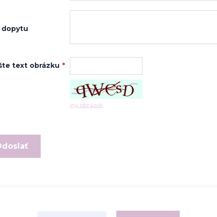
 dopytu
šte text obrázku
*
iný obrázok