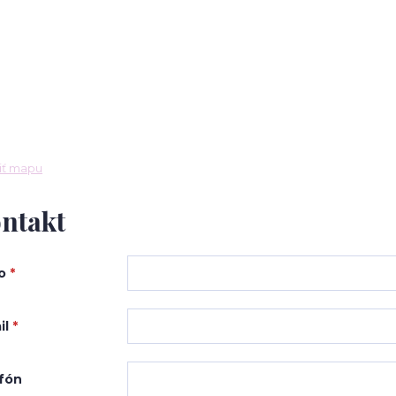
iť mapu
ntakt
o
*
il
*
fón