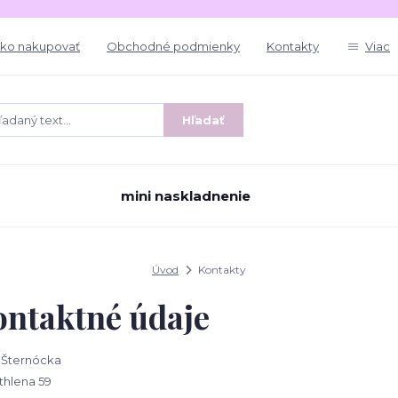
ko nakupovať
Obchodné podmienky
Kontakty
Viac
Hľadať
mini naskladnenie
Úvod
Kontakty
ontaktné údaje
 Šternócka
thlena 59