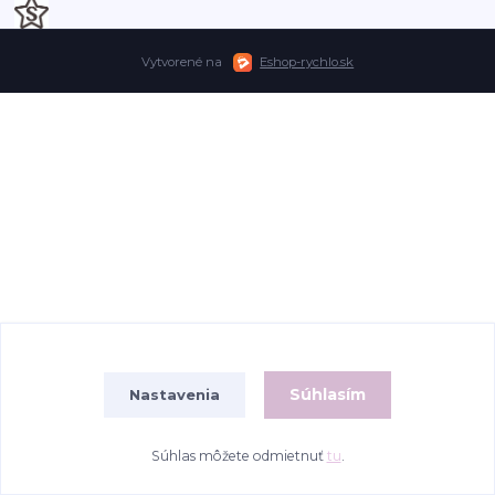
Vytvorené na
Eshop-rychlo.sk
Súhlasím
Nastavenia
Súhlas môžete odmietnuť
tu
.